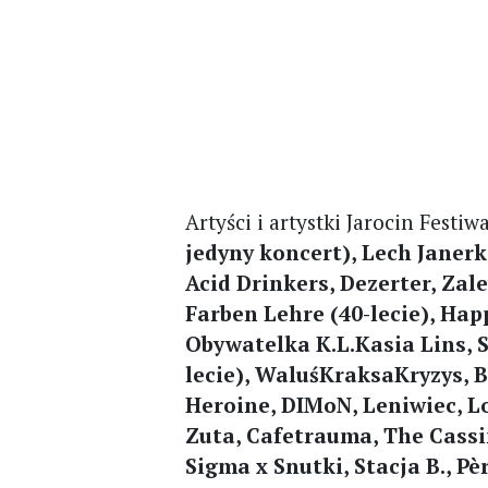
Artyści i artystki Jarocin Festiw
jedyny koncert), Lech Janerk
Acid Drinkers, Dezerter, Zale
Farben Lehre (40-lecie), Happ
Obywatelka K.L.Kasia Lins, Sz
lecie), WaluśKraksaKryzys, 
Heroine, DIMoN, Leniwiec, Lo
Zuta, Cafetrauma, The Cassi
Sigma x Snutki, Stacja B., P