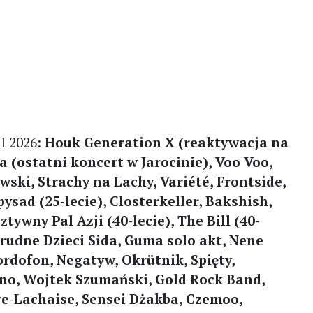
al 2026:
Houk Generation X (reaktywacja na
a (ostatni koncert w Jarocinie), Voo Voo,
wski, Strachy na Lachy, Variété, Frontside,
ysad (25-lecie), Closterkeller, Bakshish,
tywny Pal Azji (40-lecie), The Bill (40-
Brudne Dzieci Sida, Guma solo akt, Nene
rdofon, Negatyw, Okrütnik, Spięty,
no, Wojtek Szumański, Gold Rock Band,
ère-Lachaise, Sensei Dżakba, Czemoo,