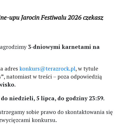
ine-upu Jarocin Festiwalu 2026 czekasz
 nagrodzimy
3-dniowymi karnetami na
na adres
konkurs@terazrock.pl
, w tytule
s”
, natomiast w treści – poza odpowiedzią
zwisko
.
do niedzieli, 5 lipca, do godziny 23:59
.
strzegamy sobie prawo do skontaktowania się
 zwycięzcami konkursu.