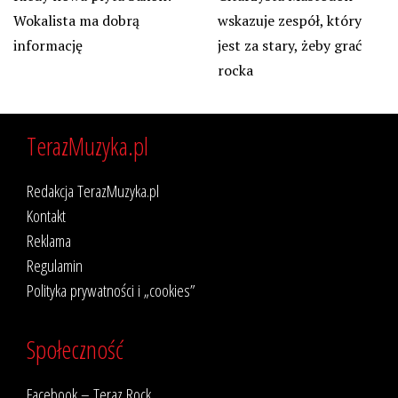
Wokalista ma dobrą
wskazuje zespół, który
informację
jest za stary, żeby grać
rocka
TerazMuzyka.pl
Redakcja TerazMuzyka.pl
Kontakt
Reklama
Regulamin
Polityka prywatności i „cookies”
Społeczność
Facebook – Teraz Rock