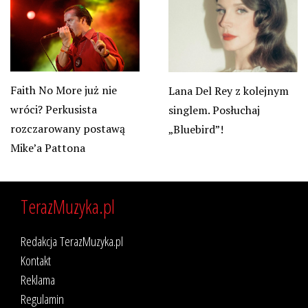
Faith No More już nie
Lana Del Rey z kolejnym
wróci? Perkusista
singlem. Posłuchaj
rozczarowany postawą
„Bluebird”!
Mike’a Pattona
TerazMuzyka.pl
Redakcja TerazMuzyka.pl
Kontakt
Reklama
Regulamin