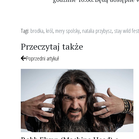
Tagi:
brodka
,
król
,
mery spolsky
,
natalia przybysz
,
stay wild fes
Przeczytaj także
Poprzedni artykuł