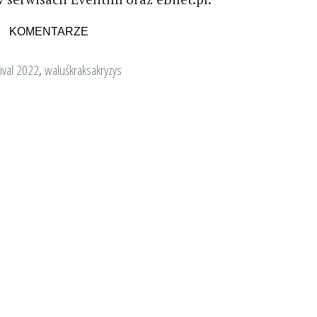
KOMENTARZE
tival 2022
,
waluśkraksakryzys