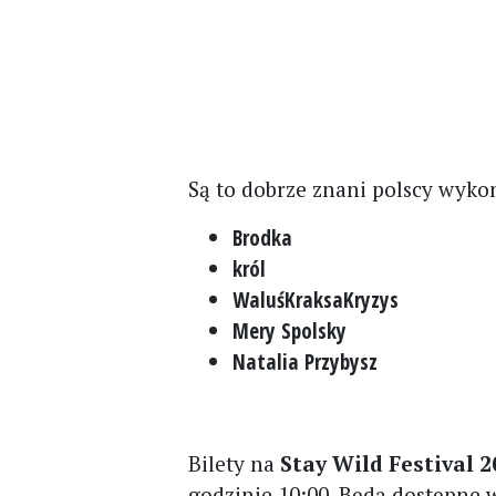
Są to dobrze znani polscy wyko
Brodka
król
WaluśKraksaKryzys
Mery Spolsky
Natalia Przybysz
Bilety na
Stay Wild Festival 
godzinie 10:00. Będą dostępne w