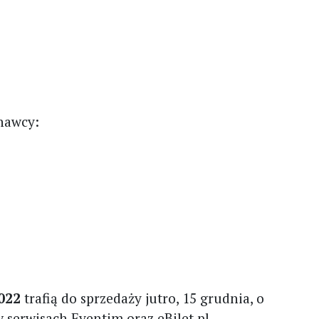
nawcy:
2022
trafią do sprzedaży jutro, 15 grudnia, o
 serwisach Eventim oraz eBilet.pl.