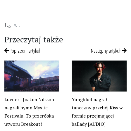
Tagi:
kult
Przeczytaj także
Poprzedni artykuł
Następny artykuł
Lucifer i Joakim Nilsson
Yungblud nagrał
nagrali hymn Mystic
taneczny przebój Kiss w
Festivalu. To przeróbka
formie przejmującej
utworu Breakout!
ballady [AUDIO]