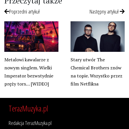
Przeczytaj także
Poprzedni artykuł
Następny artykuł
Stary utwór The
Metalowi kawalarze z
Chemical Brothers znów
nowym singlem. Wielki
na topie. Wszystko przez
Imperator bezwstydnie
film Netfliksa
pręży tors… [WIDEO]
TerazMuzyka.pl
Redakcja TerazMuzyka.pl