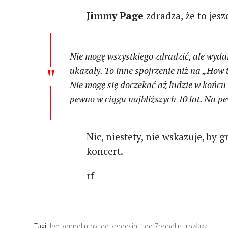
Jimmy Page
zdradza, że to jes
Nie mogę wszystkiego zdradzić, ale wydam
ukazały. To inne spojrzenie niż na „Ho
Nie mogę się doczekać aż ludzie w końcu 
pewno w ciągu najbliższych 10 lat. Na pew
Nic, niestety, nie wskazuje, by
koncert.
rf
Tagi:
led zeppelin by led zeppelin
,
Led Zeppelin
,
rozłąka