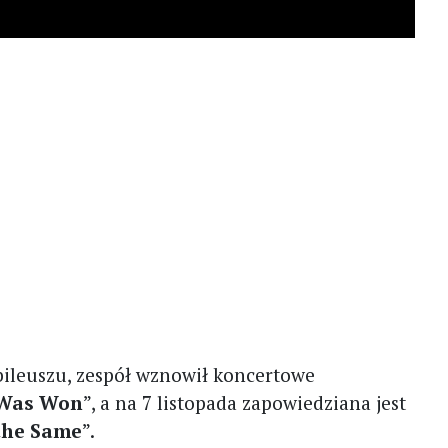
bileuszu, zespół wznowił koncertowe
 Was Won
”, a na 7 listopada zapowiedziana jest
the Same
”.