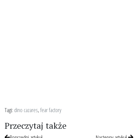
Tagi:
dino cazares
,
fear factory
Przeczytaj także
Poprzedni artykuł
Następny artykuł