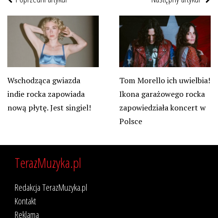
Wschodząca gwiazda
Tom Morello ich uwielbia!
indie rocka zapowiada
Ikona garażowego rocka
nową płytę. Jest singiel!
zapowiedziała koncert w
Polsce
TerazMuzyka.pl
Redakcja TerazMuzyka.pl
Kontakt
Reklama