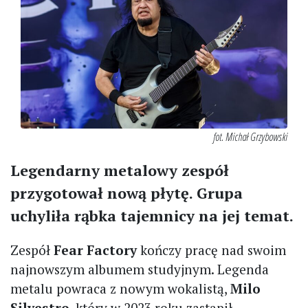
fot. Michał Grzybowski
Legendarny metalowy zespół
przygotował nową płytę. Grupa
uchyliła rąbka tajemnicy na jej temat.
Zespół
Fear Factory
kończy pracę nad swoim
najnowszym albumem studyjnym. Legenda
metalu powraca z nowym wokalistą,
Milo
Silvestro
, który w 2023 roku zastąpił