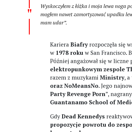
Wyskoczyłem z łóżka i moja lewa noga po
mogłem nawet zamortyzować upadku lewą 
mam udar”.
Kariera
Biafry
rozpoczęła się 
w
1978 roku
w San Francisco. B
Później angażował się w liczne 
elektropunkowym zespole Th
razem z muzykami
Ministry
, a
oraz NoMeansNo
. Jego najn
Party Revenge Porn
”, nagran
Guantanamo School of Medi
Gdy
Dead Kennedys
reaktywow
propozycje powrotu do zespoł