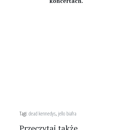
koncertach.
Tagi:
dead kennedys
,
jello biafra
Przeczytaj także