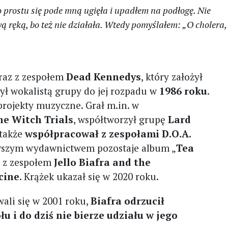
 prostu się pode mną ugięła i upadłem na podłogę. Nie
ręką, bo też nie działała. Wtedy pomyślałem: „O cholera,
wraz z zespołem
Dead Kennedys
, który założył
ył wokalistą grupy do jej rozpadu w
1986 roku
.
projekty muzyczne. Grał m.in. w
e Witch Trials
, współtworzył grupę
Lard
 także
współpracował z zespołami D.O.A.
owszym wydawnictwem pozostaje album „
Tea
y z zespołem
Jello Biafra and the
cine
. Krążek ukazał się w 2020 roku.
ali się w 2001 roku,
Biafra odrzucił
u i do dziś nie bierze udziału w jego