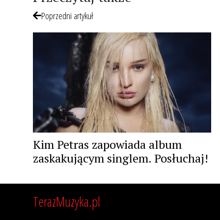
Poprzedni artykuł
Kim Petras zapowiada album
zaskakującym singlem. Posłuchaj!
TerazMuzyka.pl