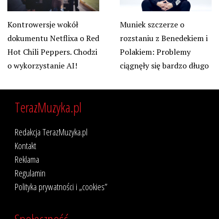
Kontrowersje wokół
Muniek szczerze o
dokumentu Netflixa o Red
rozstaniu z Benedekiem i
Hot Chili Peppers. Chodzi
Polakiem: Problemy
o wykorzystanie AI!
ciągnęły się bardzo długo
TerazMuzyka.pl
Redakcja TerazMuzyka.pl
Kontakt
Reklama
Regulamin
Polityka prywatności i „cookies”