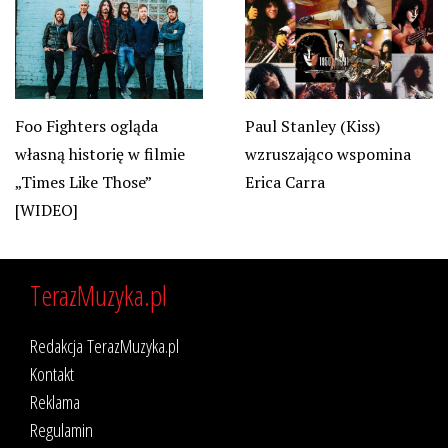
Foo Fighters ogląda
Paul Stanley (Kiss)
własną historię w filmie
wzruszająco wspomina
„Times Like Those”
Erica Carra
[WIDEO]
TerazMuzyka.pl
Redakcja TerazMuzyka.pl
Kontakt
Reklama
Regulamin