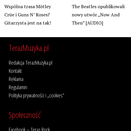
The Beatles opublikowali
Wspólna trasa Mötley
nowy utwór „Now And
Crüe i Guns N’ Roses?
Then” [AUDIO]
Gitarzysta jest na tak!
TerazMuzyka.pl
Redakcja TerazMuzyka.pl
Kontakt
Reklama
Regulamin
Polityka prywatności i „cookies”
Społeczność
Facebook – Teraz Rock