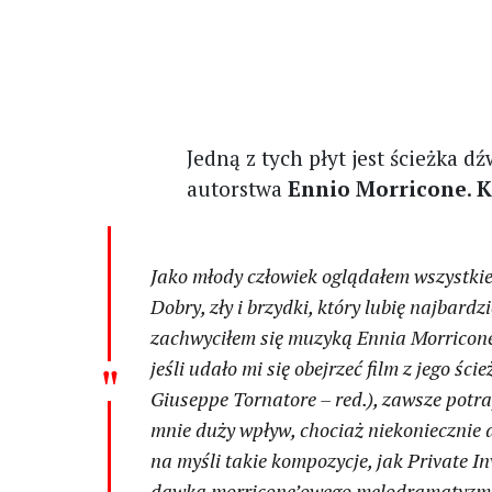
Jedną z tych płyt jest ścieżka 
autorstwa
Ennio Morricone
.
K
Jako młody człowiek oglą­dałem wszyst­ki
Dobry, zły i brzydki
, który lubię najbardzi
zachwyciłem się muzyką Ennia Morricone.
jeśli udało mi się obejrzeć film z jego śc
Giuseppe Tornatore – red.), zawsze potra
mnie duży wpływ, chociaż niekoniecz­nie 
na myśli takie kompozycje, jak
Private I
dawką morricone’owego melodramatyzm