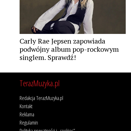
Carly Rae Jepsen zapowiada
podwójny album pop-rockowym
singlem. Sprawdź!
TerazMuzyka.pl
Redakcja TerazMuzyka.pl
Kontakt
Reklama
Regulamin
Polityka prywatności i „cookies”