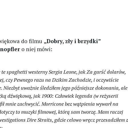
dźwiękowa do filmu
„Dobry, zły i brzydki”
nopfler
o niej mówi:
e te spaghetti westerny Sergia Leone, jak
Za garść dolarów
,
ej, czy
Pewnego razu na Dzikim Zachodzie,
i oczywiście
 Niezbyt uważnie śledziłem jego późniejsze dokonania, ale
ieżką dźwiękową, jak
1900: Człowiek legenda
(w reżyserii
­fił mnie zachwycić. Morricone bez wątpienia wywarł na
dotyczy to muzyki filmowej, którą sam tworzę. Mam raczej
nvestigations
Dire Straits, gdzie celowo wręcz przesadzi­łem 
u.