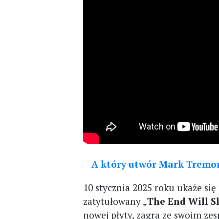
A który utwór Mark Tremon
10 stycznia 2025 roku ukaże si
zatytułowany „
The End Will 
nowej płyty, zagra ze swoim z