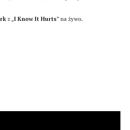
rk
z „
I Know It Hurts
” na żywo.