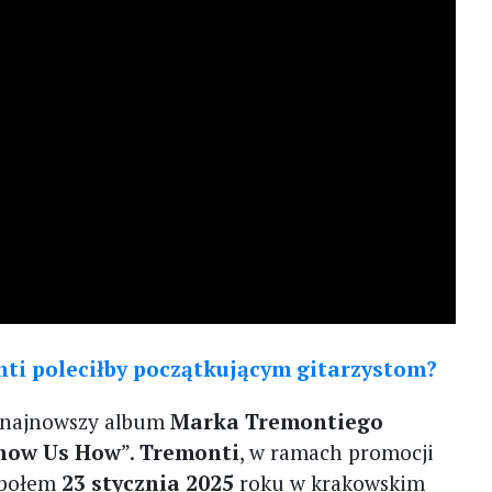
ti poleciłby początkującym gitarzystom?
ę najnowszy album
Marka Tremontiego
Show Us How
”.
Tremonti
, w ramach promocji
espołem
23 stycznia 2025
roku w krakowskim