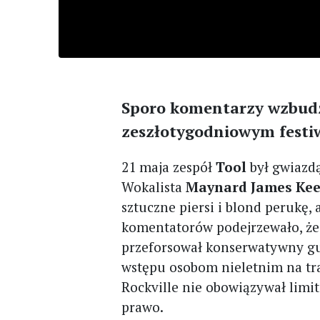
Sporo komentarzy wzbudz
zeszłotygodniowym festi
21 maja zespół
Tool
był gwiazd
Wokalista
Maynard James Ke
sztuczne piersi i blond perukę
komentatorów podejrzewało, że 
przeforsował konserwatywny gu
wstępu osobom nieletnim na tr
Rockville nie obowiązywał limi
prawo.