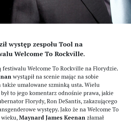
ił występ zespołu Tool na
walu Welcome To Rockville.
ą festiwalu Welcome To Rockville na Florydzie.
enan
wystąpił na scenie mając na sobie
, a także umalowane szminką usta. Wielu
był to jego komentarz odnośnie prawa, jakie
bernator Florydy, Ron DeSantis, zakazującego
ansgenderowe występy. Jako że na Welcome To
t wieku,
Maynard James Keenan
złamał