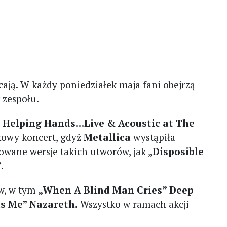
ają. W każdy poniedziałek maja fani obejrzą
 zespołu.
ł
Helping Hands…Live & Acoustic at The
kowy koncert, gdyż
Metallica
wystąpiła
owane wersje takich utworów, jak „
Disposible
”.
w, w tym
„When A Blind Man Cries” Deep
as Me” Nazareth.
Wszystko w ramach akcji