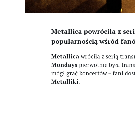
Metallica powróciła z seri
popularnością wśród fanó
Metallica
wróciła z serią tran
Mondays
pierwotnie była tran
mógł grać koncertów – fani do
Metalliki
.