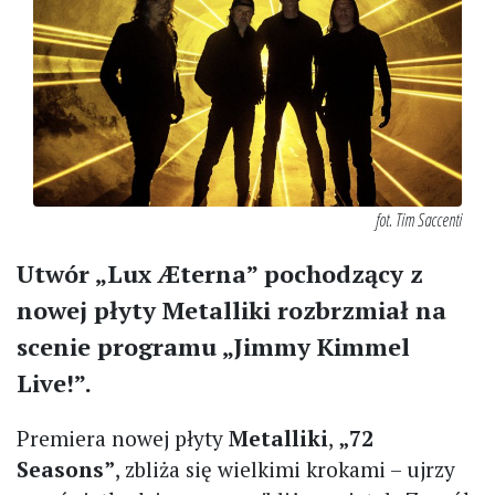
fot. Tim Saccenti
Utwór „Lux Æterna” pochodzący z
nowej płyty Metalliki rozbrzmiał na
scenie programu „Jimmy Kimmel
Live!”.
Premiera nowej płyty
Metalliki
,
„72
Seasons”
, zbliża się wielkimi krokami – ujrzy