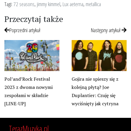
Tagi:
72 seasons
,
jimmy kimmel
,
Lux aeterna
,
metallica
Przeczytaj także
Poprzedni artykuł
Następny artykuł
Pol’and’Rock Festival
Gojira nie spieszy się z
2023 z dwoma nowymi
kolejną płytą? Joe
zespołami w składzie
Duplantier: Czuję się
[LINE-UP]
wyciśnięty jak cytryna
TerazMuzyka.pl