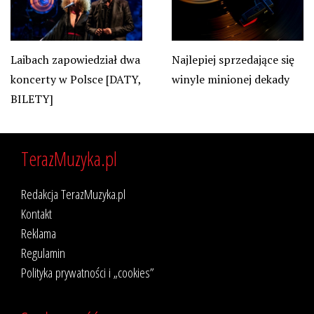
Laibach zapowiedział dwa
Najlepiej sprzedające się
koncerty w Polsce [DATY,
winyle minionej dekady
BILETY]
TerazMuzyka.pl
Redakcja TerazMuzyka.pl
Kontakt
Reklama
Regulamin
Polityka prywatności i „cookies”