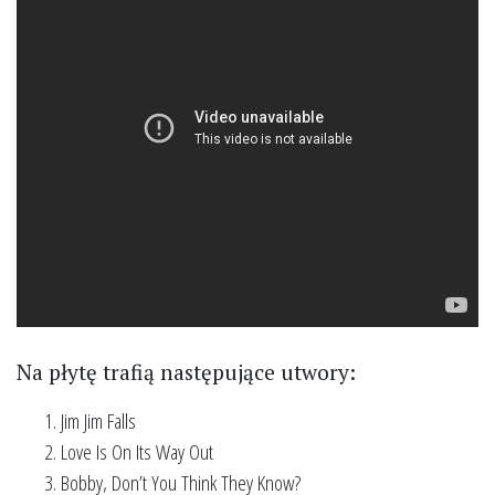
Na płytę trafią następujące utwory:
Jim Jim Falls
Love Is On Its Way Out
Bobby, Don’t You Think They Know?