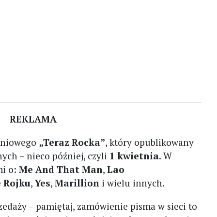
REKLAMA
etniowego
„Teraz Rocka”
, który opublikowany
ych – nieco później, czyli
1 kwietnia
. W
i o:
Me And That Man
,
Lao
e Rojku
,
Yes
,
Marillion
i wielu innych.
zedaży – pamiętaj, zamówienie pisma w sieci to