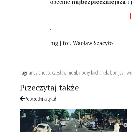
obecnie
najbezpieczniejsza
i 
[
mg | fot. Wacław Szacyło
Tagi:
andy sneap
,
czesław mozil
,
nocny kochanek
,
bon jovi
,
wi
Przeczytaj także
Poprzedni artykuł