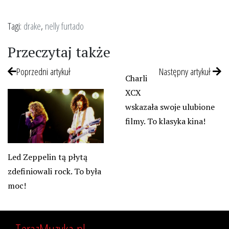
Tagi:
drake
,
nelly furtado
Przeczytaj także
Poprzedni artykuł
Następny artykuł
Charli
XCX
wskazała swoje ulubione
filmy. To klasyka kina!
Led Zeppelin tą płytą
zdefiniowali rock. To była
moc!
TerazMuzyka.pl