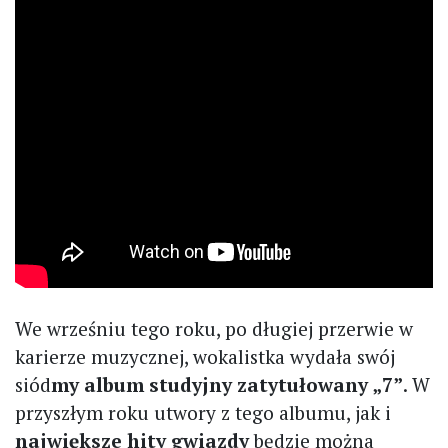
We wrześniu tego roku, po długiej przerwie w
karierze muzycznej, wokalistka wydała swój
siód
my album studyjny zatytułowany „7”
. W
przyszłym roku utwory z tego albumu, jak i
największe hity gwiazdy
będzie można