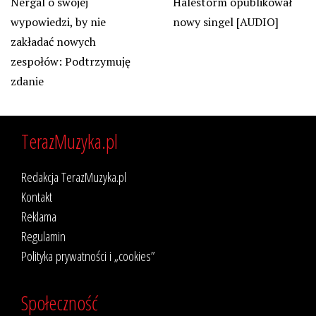
Nergal o swojej
Halestorm opublikował
wypowiedzi, by nie
nowy singel [AUDIO]
zakładać nowych
zespołów: Podtrzymuję
zdanie
TerazMuzyka.pl
Redakcja TerazMuzyka.pl
Kontakt
Reklama
Regulamin
Polityka prywatności i „cookies”
Społeczność