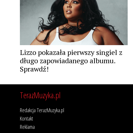
Lizzo pokazała pierwszy singiel z
długo zapowiadanego albumu.
Sprawdź!
TerazMuzyka.pl
Redakcja TerazMuzyka.pl
Kontakt
Reklama