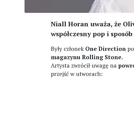
Niall Horan uważa, że Ol
współczesny pop i sposób 
Były członek
One Direction
pod
magazynu Rolling Stone
.
Artysta zwrócił uwagę na
powró
przejść w utworach: