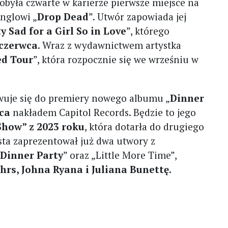
obyła czwarte w karierze pierwsze miejsce na
inglowi „
Drop Dead
”. Utwór zapowiada jej
 Sad for a Girl So in Love
”, którego
 czerwca
. Wraz z wydawnictwem artystka
ed Tour
”, która rozpocznie się we wrześniu w
wuje się do premiery nowego albumu „
Dinner
ca
nakładem Capitol Records. Będzie to jego
Show” z 2023 roku
, która dotarła do drugiego
tysta zaprezentował już dwa utwory z
„
Dinner Party
” oraz „Little More Time”,
hrs, Johna Ryana i Juliana Bunettę.