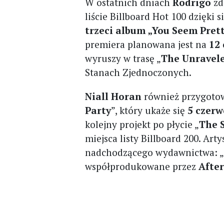
W ostatnich dniach
Rodrigo
zd
liście Billboard Hot 100 dzięki s
trzeci album „You Seem Pretty
premiera planowana jest na
12
wyruszy w trasę „
The Unravel
Stanach Zjednoczonych.
Niall Horan
również przygoto
Party
”, który ukaże się
5 czerw
kolejny projekt po płycie „
The 
miejsca listy Billboard 200. Ar
nadchodzącego wydawnictwa: 
współprodukowane przez
After