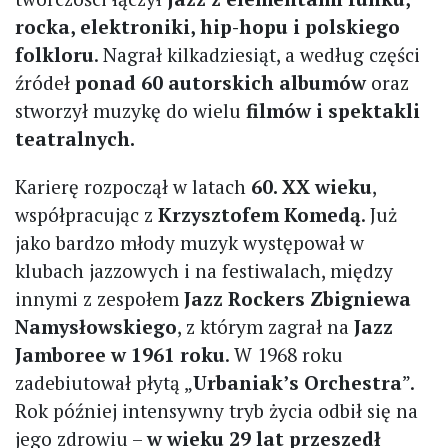
rocka, elektroniki, hip-hopu i polskiego
folkloru
. Nagrał kilkadziesiąt, a według części
źródeł
ponad 60 autorskich albumów
oraz
stworzył muzykę do wielu
filmów i spektakli
teatralnych.
Karierę rozpoczął w latach
60. XX wieku
,
współpracując z
Krzysztofem Komedą
. Już
jako bardzo młody muzyk występował w
klubach jazzowych i na festiwalach, między
innymi z zespołem
Jazz Rockers Zbigniewa
Namysłowskiego
, z którym zagrał na
Jazz
Jamboree w 1961 roku
. W 1968 roku
zadebiutował płytą „
Urbaniak’s Orchestra
”.
Rok później intensywny tryb życia odbił się na
jego zdrowiu –
w wieku 29 lat przeszedł