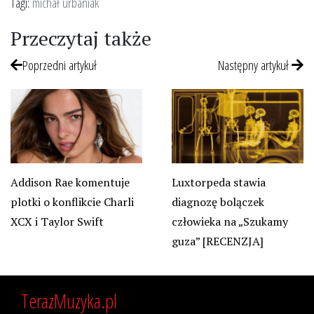
Tagi:
michał urbaniak
Przeczytaj także
Poprzedni artykuł
Następny artykuł
Luxtorpeda stawia
Addison Rae komentuje
diagnozę bolączek
plotki o konflikcie Charli
człowieka na „Szukamy
XCX i Taylor Swift
guza” [RECENZJA]
TerazMuzyka.pl