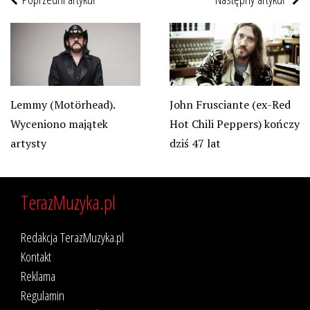
Lemmy (Motörhead).
John Frusciante (ex-Red
Wyceniono majątek
Hot Chili Peppers) kończy
artysty
dziś 47 lat
TerazMuzyka.pl
Redakcja TerazMuzyka.pl
Kontakt
Reklama
Regulamin