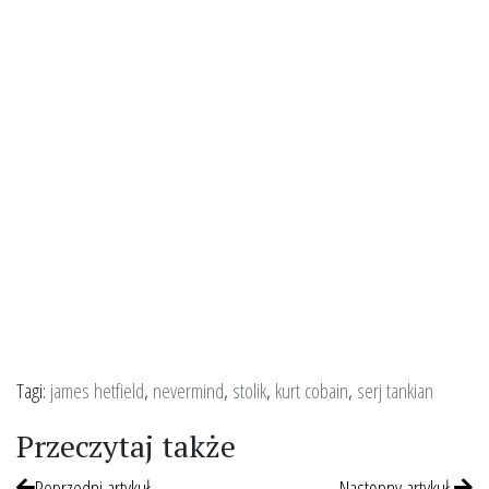
Tagi:
james hetfield
,
nevermind
,
stolik
,
kurt cobain
,
serj tankian
Przeczytaj także
Poprzedni artykuł
Następny artykuł