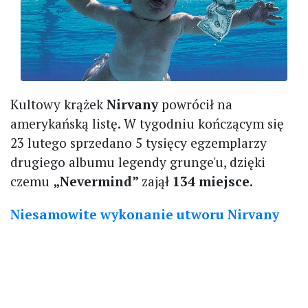
Kultowy krążek
Nirvany
powrócił na
amerykańską listę. W tygodniu kończącym się
23 lutego sprzedano 5 tysięcy egzemplarzy
drugiego albumu legendy grunge'u, dzięki
czemu
„Nevermind”
zajął
134 miejsce
.
Niesamowite wykonanie utworu Nirvany