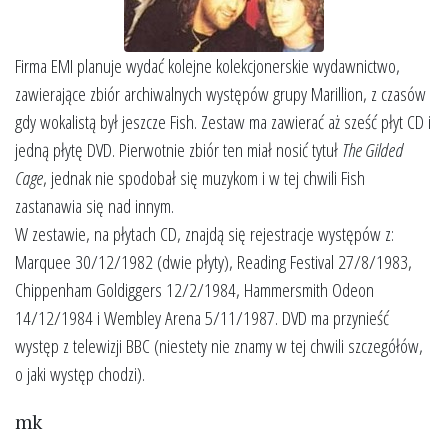
Firma EMI planuje wydać kolejne kolekcjonerskie wydawnictwo,
zawierające zbiór archiwalnych występów grupy Marillion, z czasów
gdy wokalistą był jeszcze Fish. Zestaw ma zawierać aż sześć płyt CD i
jedną płytę DVD. Pierwotnie zbiór ten miał nosić tytuł
The Gilded
Cage
, jednak nie spodobał się muzykom i w tej chwili Fish
zastanawia się nad innym.
W zestawie, na płytach CD, znajdą się rejestracje występów z:
Marquee 30/12/1982 (dwie płyty), Reading Festival 27/8/1983,
Chippenham Goldiggers 12/2/1984, Hammersmith Odeon
14/12/1984 i Wembley Arena 5/11/1987. DVD ma przynieść
występ z telewizji BBC (niestety nie znamy w tej chwili szczegółów,
o jaki występ chodzi).
mk