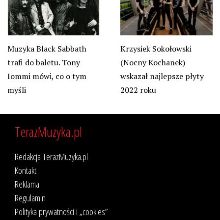
Krzysiek Sokołowski
Muzyka Black Sabbath
(Nocny Kochanek)
trafi do baletu. Tony
wskazał najlepsze płyty
Iommi mówi, co o tym
2022 roku
myśli
TerazMuzyka.pl
Redakcja TerazMuzyka.pl
Kontakt
Reklama
Regulamin
Polityka prywatności i „cookies”