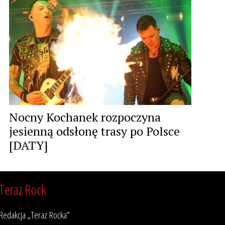
Nocny Kochanek rozpoczyna
jesienną odsłonę trasy po Polsce
[DATY]
Teraz Rock
Redakcja „Teraz Rocka”