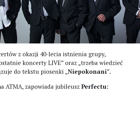
ertów z okazji 40-lecia istnienia grupy,
ostatnie koncerty LIVE” oraz „trzeba wiedzieć
ązuje do tekstu piosenki „
Niepokonani
”.
rma ATMA, zapowiada jubileusz
Perfectu
: