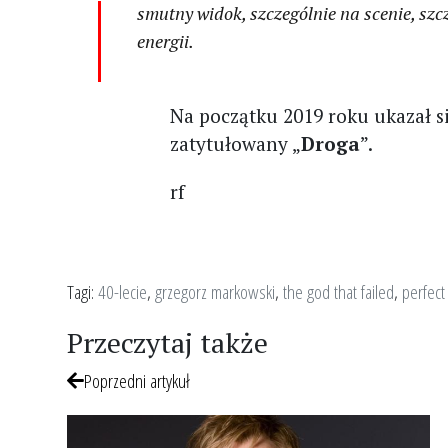
smutny widok, szczególnie na scenie, szcz
energii.
Na początku 2019 roku ukazał 
zatytułowany „
Droga
”.
rf
Tagi:
40-lecie
,
grzegorz markowski
,
the god that failed
,
perfect
Przeczytaj także
Poprzedni artykuł