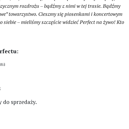
uzycznym rozdrożu – bądźmy z nimi w tej trasie. Bądźmy
owe” towarzystwo. Cieszmy się piosenkami i koncertowym
siebie – mieliśmy szczęście widzieć Perfect na żywo! Kto
rfectu
:
awa
k
y do sprzedaży.