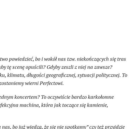
two powiedzieć, bo i wokół nas tzw. niekończących się tras
yby tę scenę opuścili? Gdyby zeszli z niej na zawsze?
u, klimatu, długości geograficznej, sytuacji politycznej. To
ostaniemy wierni Perfectowi.
 jednym koncertem? To oczywiście bardzo karkołomne
erfekcyjna machina, która jak toczące się kamienie,
 nas, bo już wiedzą, że się nie spotkamy” czy też przyjdzie