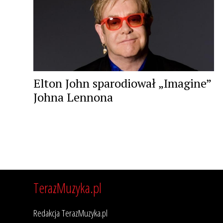
Elton John sparodiował „Imagine”
Johna Lennona
TerazMuzyka.pl
Redakcja TerazMuzyka.pl