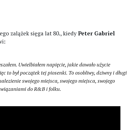
jego zalążek sięga lat 80., kiedy
Peter Gabriel
i:
szałem. Uwielbiałem napięcie, jakie dawało użycie
ięc to był początek tej piosenki. To osobliwy, dziwny i długi
znalezienie swojego miejsca, swojego miejsca, swojego
nawiązaniami do R&B i folku.