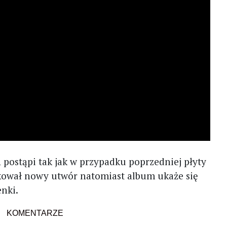
l
postąpi tak jak w przypadku poprzedniej płyty
likował nowy utwór natomiast album ukaże się
enki.
KOMENTARZE