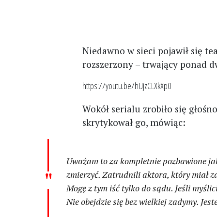
Niedawno w sieci pojawił się te
rozszerzony – trwający ponad dw
https://youtu.be/hUjzCLXkXp0
Wokół serialu zrobiło się głośn
skrytykował go, mówiąc:
Uważam to za kompletnie pozbawione jak
zmierzyć. Zatrudnili aktora, który miał 
Mogę z tym iść tylko do sądu. Jeśli myślic
Nie obejdzie się bez wielkiej zadymy. Jest