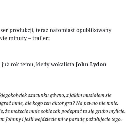
aser produkcji, teraz natomiast opublikowany
ie minuty – trailer:
o już rok temu, kiedy wokalista
John Lydon
iegokolwiek szacunku gówno, z jakim musiałem się
zagrać mnie, ale kogo ten aktor gra? Na pewno nie mnie.
ie, że możecie mnie sobie tak podeptać to się grubo mylicie.
em Johnny i jeśli wejdziecie mi w paradę pożałujecie tego.