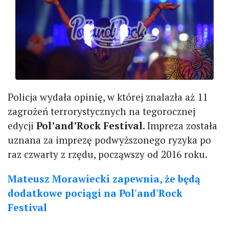
Policja wydała opinię, w której znalazła aż 11
zagrożeń terrorystycznych na tegorocznej
edycji
Pol’and’Rock Festival
. Impreza została
uznana za imprezę podwyższonego ryzyka po
raz czwarty z rzędu, począwszy od 2016 roku.
Mateusz Morawiecki zapewnia, że będą
dodatkowe pociągi na Pol'and'Rock
Festival