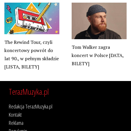
The Rewind Tour, czyli
Tom Walker zagra
koncertowy powrót do
koncert w Polsce [DATA,
lat 90., w pełnym składzie
BILETY]
[LISTA, BILETY]
TerazMuzyka.pl
Redakcja TerazMuzyka.pl
Kontakt
Reklama
Regulamin