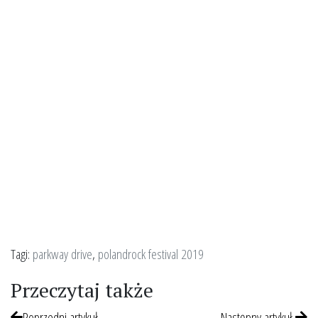
Tagi:
parkway drive
,
polandrock festival 2019
Przeczytaj także
Poprzedni artykuł
Następny artykuł