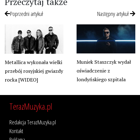
Przeczytaj także
Poprzedni artykuł
Następny artykuł
Muniek Staszczyk wydał
Metallica wykonała wielki
oświadczenie z
przebój rosyjskiej gwiazdy
londyńskiego szpitala
rocka [WIDEO]
TerazMuzyka.pl
Redakcja TerazMuzyka.pl
Kontakt
Reklama