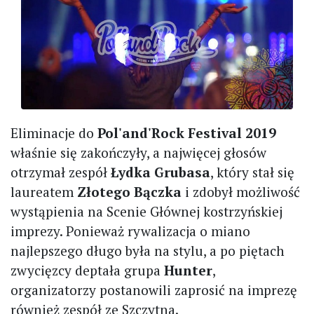
Eliminacje do
Pol'and'Rock Festival 2019
właśnie się zakończyły, a najwięcej głosów
otrzymał zespół
Łydka Grubasa
, który stał się
laureatem
Złotego Bączka
i zdobył możliwość
wystąpienia na Scenie Głównej kostrzyńskiej
imprezy. Ponieważ rywalizacja o miano
najlepszego długo była na stylu, a po piętach
zwycięzcy deptała grupa
Hunter
,
organizatorzy postanowili zaprosić na imprezę
również zespół ze Szczytna.