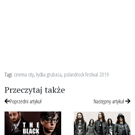
Tagi:
cinema city
,
łydka grubasa
,
polandrock festival 2019
Przeczytaj także
Poprzedni artykuł
Następny artykuł