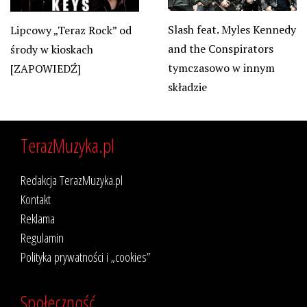
Slash feat. Myles Kennedy
Lipcowy „Teraz Rock” od
and the Conspirators
środy w kioskach
tymczasowo w innym
[ZAPOWIEDŹ]
składzie
TerazMuzyka.pl
Redakcja TerazMuzyka.pl
Kontakt
Reklama
Regulamin
Polityka prywatności i „cookies”
Społeczność