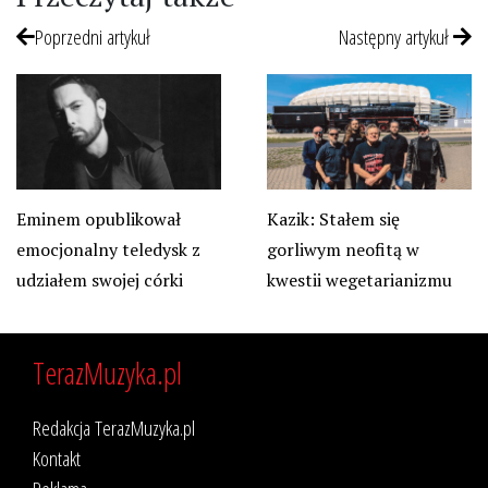
Poprzedni artykuł
Następny artykuł
Eminem opublikował
Kazik: Stałem się
emocjonalny teledysk z
gorliwym neofitą w
udziałem swojej córki
kwestii wegetarianizmu
TerazMuzyka.pl
Redakcja TerazMuzyka.pl
Kontakt