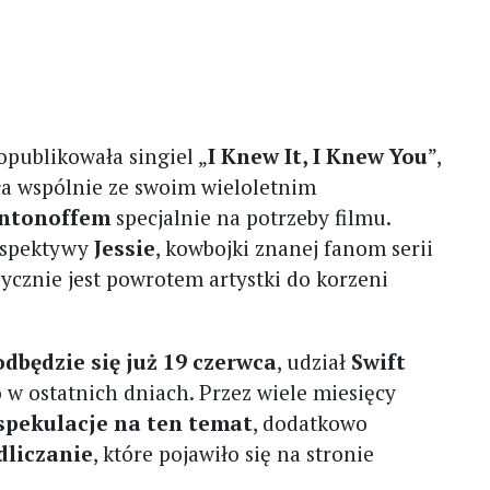
opublikowała singiel „
I Knew It, I Knew You
”,
ła wspólnie ze swoim wieloletnim
Antonoffem
specjalnie na potrzeby filmu.
erspektywy
Jessie
, kowbojki znanej fanom serii
zycznie jest powrotem artystki do korzeni
odbędzie się już 19 czerwca
, udział
Swift
 w ostatnich dniach. Przez wiele miesięcy
spekulacje na ten temat
, dodatkowo
dliczanie
, które pojawiło się na stronie