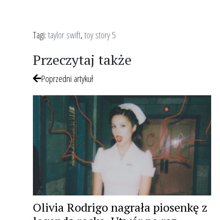
Tagi:
taylor swift
,
toy story 5
Przeczytaj także
Poprzedni artykuł
Olivia Rodrigo nagrała piosenkę z