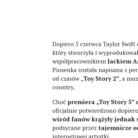
Dopiero 5 czerwca Taylor Swift 
który stworzyła i wyprodukowa
współpracownikiem
Jackiem 
Piosenka została napisana z p
od czasów „
Toy Story 2”
, a mu
country.
Choć
premiera „Toy Story 5” 
oficjalnie potwierdzono dopiero
wśród fanów krążyły jednak 
podsycane przez
tajemnicze o
internetowej artystki.