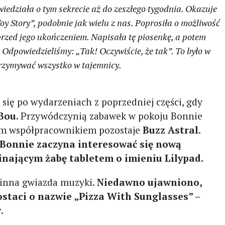
 wiedziała o tym sekrecie aż do zeszłego tygodnia. Okazuje
Toy Story”, podobnie jak wielu z nas. Poprosiła o możliwość
 przed jego ukończeniem. Napisała tę piosenkę, a potem
 Odpowiedzieliśmy: „Tak! Oczywiście, że tak”. To było w
trzymywać wszystko w tajemnicy.
się po wydarzeniach z poprzedniej części, gdy
Bou
. Przywódczynią zabawek w pokoju Bonnie
szym współpracownikiem pozostaje
Buzz Astral.
Bonnie zaczyna interesować się nową
nającym żabę tabletem o imieniu Lilypad.
 inna gwiazda muzyki.
Niedawno ujawniono,
ostaci o nazwie „Pizza With Sunglasses” –
y
.