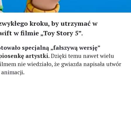
ezwykłego kroku, by utrzymać w
ift w filmie „Toy Story 5”.
otowało specjalną „fałszywą wersję”
 piosenkę artystki
. Dzięki temu nawet wielu
filmem nie wiedziało, że gwiazda napisała utwór
 animacji.