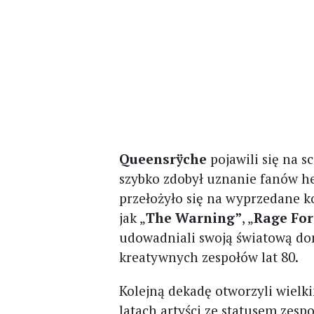
Queensrÿche
pojawili się na 
szybko zdobył uznanie fanów h
przełożyło się na wyprzedane k
jak „
The Warning”
, „
Rage For
udowadniali swoją światową dom
kreatywnych zespołów lat 80.
Kolejną dekadę otworzyli wiel
latach artyści ze statusem zesp