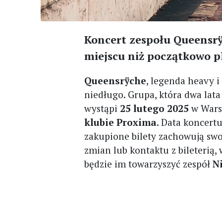
Koncert zespołu Queensrÿ
miejscu niż początkowo 
Queensrÿche
, legenda heavy 
niedługo. Grupa, która dwa lat
wystąpi
25 lutego 2025
w Wars
klubie Proxima
. Data koncert
zakupione bilety zachowują sw
zmian lub kontaktu z bileterią,
będzie im towarzyszyć zespół
N