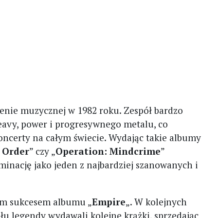
scenie muzycznej w 1982 roku. Zespół bardzo
eavy, power i progresywnego metalu, co
oncerty na całym świecie. Wydając takie albumy
 Order
” czy „
Operation: Mindcrime
”
inację jako jeden z najbardziej szanowanych i
kim sukcesem albumu „
Empire
„. W kolejnych
ołu legendy wydawali kolejne krążki, sprzedając