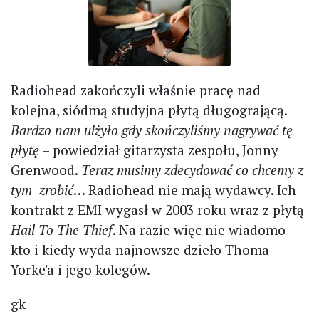
Radiohead zakończyli właśnie pracę nad
kolejna, siódmą studyjna płytą długogrającą.
Bardzo nam ulżyło gdy skończyliśmy nagrywać tę
płytę
– powiedział gitarzysta zespołu, Jonny
Grenwood.
Teraz musimy zdecydować co chcemy z
tym zrobić
… Radiohead nie mają wydawcy. Ich
kontrakt z EMI wygasł w 2003 roku wraz z płytą
Hail To The Thief
. Na razie więc nie wiadomo
kto i kiedy wyda najnowsze dzieło Thoma
Yorke'a i jego kolegów.
gk