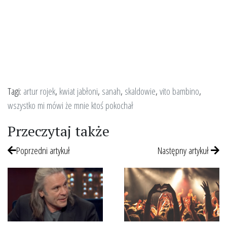
Tagi:
artur rojek
,
kwiat jabłoni
,
sanah
,
skaldowie
,
vito bambino
,
wszystko mi mówi że mnie ktoś pokochał
Przeczytaj także
Poprzedni artykuł
Następny artykuł