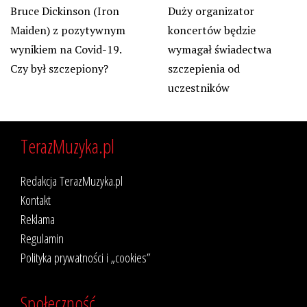
Bruce Dickinson (Iron
Duży organizator
Maiden) z pozytywnym
koncertów będzie
wynikiem na Covid-19.
wymagał świadectwa
Czy był szczepiony?
szczepienia od
uczestników
TerazMuzyka.pl
Redakcja TerazMuzyka.pl
Kontakt
Reklama
Regulamin
Polityka prywatności i „cookies”
Społeczność