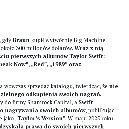
, gdy
Braun
kupił wytwórnię Big Machine
j około 300 milionów dolarów.
Wraz z nią
ściu pierwszych albumów Taylor Swift:
Speak Now”, „Red”, „1989” oraz
ła wówczas sprzedaż katalogu, twierdząc, że
nie
zielnego odkupienia swoich nagrań.
ły do firmy Shamrock Capital, a
Swift
go nagrywania swoich albumów
, publikując
 jako „
Taylor’s Version
”. W maju 2025 roku
dzyskała prawa do swoich pierwszych