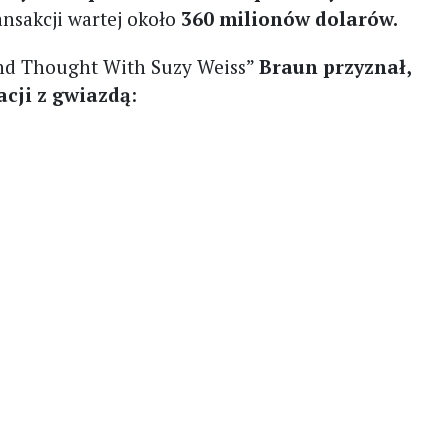
nsakcji wartej około
360 milionów dolarów.
nd Thought With Suzy Weiss”
Braun przyznał,
lacji z gwiazdą
: