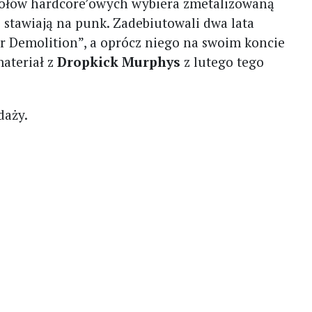
połów hardcore’owych wybiera zmetalizowaną
stawiają na punk. Zadebiutowali dwa lata
 Demolition”, a oprócz niego na swoim koncie
ateriał z
Dropkick Murphys
z lutego tego
daży.