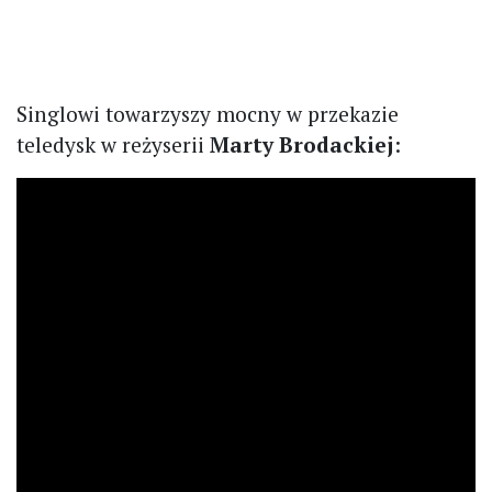
Singlowi towarzyszy mocny w przekazie
teledysk w reżyserii
Marty Brodackiej
: