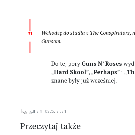
Wchodzę do studia z The Conspirators, 
Gunsom.
Do tej pory
Guns N’ Roses
wyda
„
Hard Skool
”, „
Perhaps
” i „
Th
znane były już wcześniej.
Tagi:
guns n roses
,
slash
Przeczytaj także