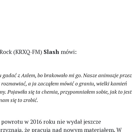
8 Rock (KRXQ-FM)
Slash
mówi:
wu gadać z Axlem, bo brakowało mi go. Nasze animozje przez
my rozmawiać, a ja zacząłem mówić o graniu, wielki kamień
my. Pojawiła się ta chemia, przypomniałem sobie, jak to jest
nam się to zrobić.
 powrotu w 2016 roku nie wydał jeszcze
rzyznają, że pracują nad nowym materiałem. W