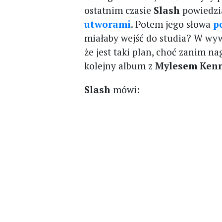
ostatnim czasie
Slash
powiedzi
utworami
. Potem jego słowa
p
miałaby wejść do studia? W wy
że jest taki plan, choć zanim na
kolejny album z
Mylesem Ken
Slash
mówi: