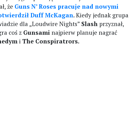
ał, że
Guns N’ Roses pracuje nad nowymi
otwierdził Duff McKagan
. Kiedy jednak grupa
wiadzie dla „Loudwire Nights”
Slash
przyznał,
gra coś z
Gunsami
najpierw planuje nagrać
nedym
i
The Conspiratrors.