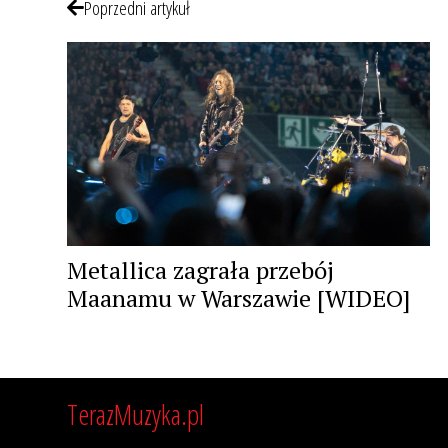
Poprzedni artykuł
Metallica zagrała przebój
Maanamu w Warszawie [WIDEO]
TerazMuzyka.pl