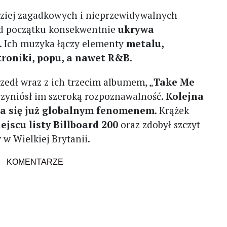
dziej zagadkowych i nieprzewidywalnych
 od początku konsekwentnie
ukrywa
. Ich muzyka łączy elementy
metalu,
troniki, popu, a nawet R&B
.
zedł wraz z ich trzecim albumem, „
Take Me
przyniósł im szeroką rozpoznawalność.
Kolejna
ała się już globalnym fenomenem
. Krążek
jscu listy Billboard 200
oraz zdobył szczyt
w Wielkiej Brytanii.
KOMENTARZE