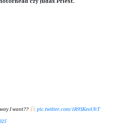
Motörhead czy Judas Priest
.
 way I want??
pic.twitter.com/1R93KeoUhT
025