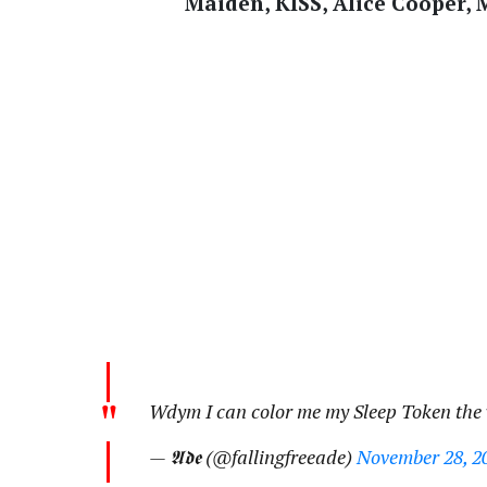
Maiden, KISS, Alice Cooper, 
Wdym I can color me my Sleep Token the
— 𝕬𝖉𝖊 (@fallingfreeade)
November 28, 2