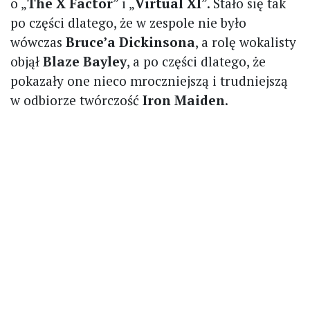
o „
The X Factor
” i „
Virtual XI
”. Stało się tak
po części dlatego, że w zespole nie było
wówczas
Bruce’a Dickinsona
, a rolę wokalisty
objął
Blaze Bayley
, a po części dlatego, że
pokazały one nieco mroczniejszą i trudniejszą
w odbiorze twórczość
Iron Maiden
.