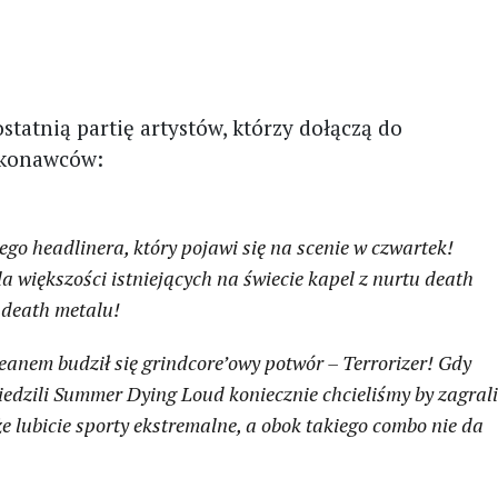
statnią partię artystów, którzy dołączą do
wykonawców:
go headlinera, który pojawi się na scenie w czwartek!
la większości istniejących na świecie kapel z nurtu death
 death metalu!
eanem budził się grindcore’owy potwór – Terrorizer! Gdy
wiedzili Summer Dying Loud koniecznie chcieliśmy by zagral
e lubicie sporty ekstremalne, a obok takiego combo nie da