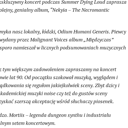
a ekskluzywny koncert podczas Summer Dying Loud zaprasza
kolejny, genialny album, “Νekyia – The Necromantic
zamyka nasz lokalny, łódzki, Odium Humani Generis. Piewcy
 wydany przez Malignant Voices album „Międzyczas”
 i sporo namieszał w licznych podsumowaniach muzycznych
go z tym większym zadowoleniem zapraszamy na koncert
łowie lat 90. Od początku szokował muzyką, wyglądem i
kowania się regułom jakiejkolwiek sceny. Zbyt dzicy i
kademickiej muzyki noise czy też do gustów sceny
zyskać szerszą akceptację wśród słuchaczy piosenek.
zo. Mortiis – legenda dungeon synthu i industrialu
jalnym setem koncertowym.