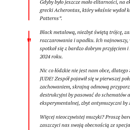
Gdyby było jeszcze mało elitarności, n
grecki Acherontas, który właśnie wydał 
Patterns”.
Black metalową, niezbyt świętą trójcę, 
rozczarowania i upadku. Ich najnowszy,
spotkał się z bardzo dobrym przyjęciem
2024 roku.
Nic co łódzkie nie jest nam obce, dlate
JUDE! Zespół pojawił się w pierwszej po
zachowaniem, skrajną odmową przyporząd
destrukcyjni by pasować do schematów a
eksperymentalnej, zbyt antymuzyczni by 
Więcej nieoczywistej muzyki? Proszę bard
zaszczyci nas swoją obecnością ze spec