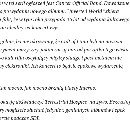
 tej serii ogłoszeń jest Cancer Official Band. Dowodzone
o po wydaniu nowego albumu. “Inverted World” zbiera
a fakt, że w tym roku przypada 35 lat od wydania kultowego
am idealny set koncertowy!
ególnie, bo nie ukrywamy, że Cult of Luna byli na naszym
eryment muzyczny, jakim raczą nas od początku tego wieku.
kult riffu oscylujący między sludge i post metalem ale
y elektroniki. Ich koncert to będzie epokowe wydarzenie,
tak mocno, jak mocno brzmią blasty Inferno.
li okazję doświadczyć Terrestrial Hospice na żywo. Bezczeln
ory mogliście słuchać jedynie z genialnych albumów i epek
ercie podczas SDL.