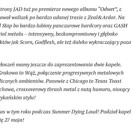
strony JAD tuż po premierze nowego albumu “Odwet”, z
akował walizek po bardzo udanej trasie z Zeal&Ardor. Na
d Slap bo bardzo lubimy panczurowe hardcory oraz GASH
rial metalu – intensywny, bezkompromisowy i głęboko
któw jak Scorn, Godflesh, ale też daleko wykraczający poza
i ogłoszeń mamy jeszcze do zaprezentowania dwie kapele.
 Krakowa to Wąż, połączenie progresywnych metalowych
elicznych ambientów. Panowie z Chicago to Texas Toast
uchowa, crossoverowy thrash metal z nutą humoru, niosący
rykańskim stylu!
 nas w tym roku podczas Summer Dying Loud! Podział kapel
ię 27 maja!