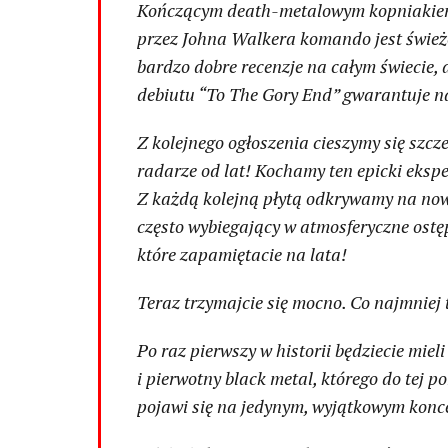
Kończącym death-metalowym kopniakiem w
przez Johna Walkera komando jest śwież
bardzo dobre recenzje na całym świecie, 
debiutu “To The Gory End” gwarantuje n
Z kolejnego ogłoszenia cieszymy się szcz
radarze od lat! Kochamy ten epicki eksp
Z każdą kolejną płytą odkrywamy na nowo 
często wybiegający w atmosferyczne ostęp
które zapamiętacie na lata!
Teraz trzymajcie się mocno. Co najmniej 
Po raz pierwszy w historii będziecie mie
i pierwotny black metal, którego do tej p
pojawi się na jedynym, wyjątkowym konc