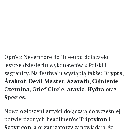
Oprócz Nevermore do line-upu dołączyło
jeszcze dziesięciu wykonawców z Polski i
zagranicy. Na festiwalu wystąpią także:
Krypts
,
Årabrot
,
Devil Master
,
Azarath
,
Ciśnienie
,
Czernina
,
Grief Circle
,
Atavia
,
Hydra
oraz
Species
.
Nowo ogłoszeni artyści dołączają do wcześniej
potwierdzonych headlinerów
Triptykon
i
Satyricon
, a organizatorzy zapowiadają, że