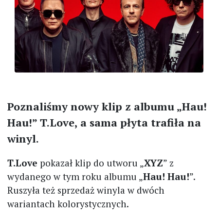
Poznaliśmy nowy klip z albumu „Hau!
Hau!” T.Love, a sama płyta trafiła na
winyl.
T.Love
pokazał klip do utworu „
XYZ
” z
wydanego w tym roku albumu „
Hau! Hau!
”.
Ruszyła też sprzedaż winyla w dwóch
wariantach kolorystycznych.