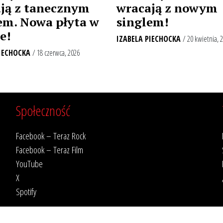
ją z tanecznym
wracają z nowym
em. Nowa płyta w
singlem!
e!
IZABELA PIECHOCKA
/ 20 kwietnia, 
IECHOCKA
/ 18 czerwca, 2026
Społeczność
Facebook – Teraz Rock
Facebook – Teraz Film
YouTube
X
Spotify