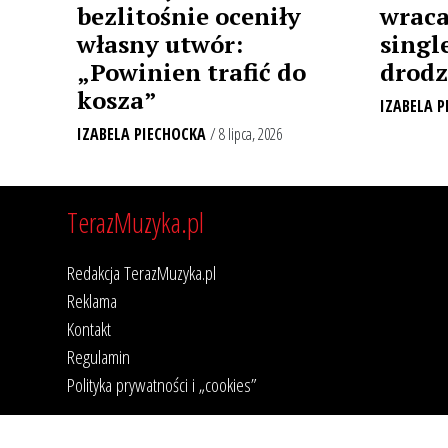
bezlitośnie oceniły
wraca
własny utwór:
singl
„Powinien trafić do
drodz
kosza”
IZABELA P
IZABELA PIECHOCKA
/ 8 lipca, 2026
TerazMuzyka.pl
Redakcja TerazMuzyka.pl
Reklama
Kontakt
Regulamin
Polityka prywatności i „cookies”