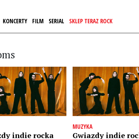
KONCERTY
FILM
SERIAL
SKLEP TERAZ ROCK
soms
MUZYKA
dy indie rocka
Gwiazdy indie ro