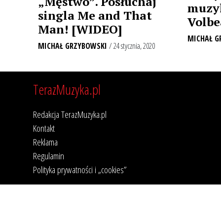
„Męstwo”. Posłuchaj
muzyk
singla Me and That
Volbe
Man! [WIDEO]
MICHAŁ G
MICHAŁ GRZYBOWSKI
/ 24 stycznia, 2020
TerazMuzyka.pl
Redakcja TerazMuzyka.pl
Kontakt
Reklama
Regulamin
Polityka prywatności i „cookies”