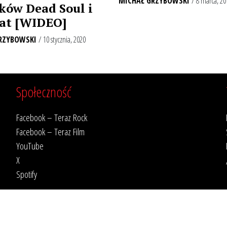
MICHAŁ GRZYBOWSKI
/ 8 marca, 20
ów Dead Soul i
at [WIDEO]
RZYBOWSKI
/ 10 stycznia, 2020
Społeczność
Facebook – Teraz Rock
Facebook – Teraz Film
YouTube
X
Spotify