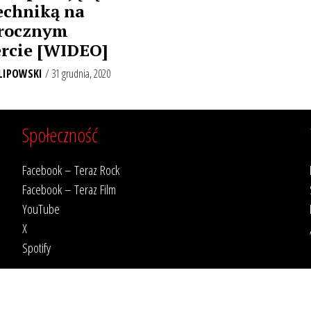
echniką na
rocznym
rcie [WIDEO]
LIPOWSKI
/ 31 grudnia, 2020
Społeczność
Facebook – Teraz Rock
Facebook – Teraz Film
YouTube
X
Spotify